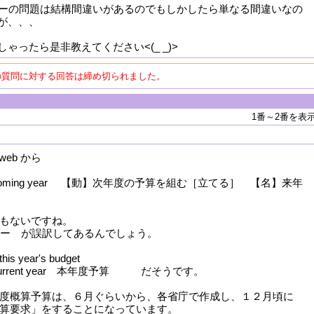
ンダーの問題は結構間違いがあるのでもしかしたら単なる間違いなの
が、、、
ゃったら是非教えてください<(_ _)>
の質問に対する回答は締め切られました。
1番～2番を表
 web から
r the coming year 【動】次年度の予算を組む［立てる］ 【名】来年
もないですね。
ンダー が誤訳してあるんでしょう。
year's budget
 the current year 本年度予算 だそうです。
年度概算予算は、６月ぐらいから、各省庁で作成し、１２月頃に
算要求」をすることになっています。