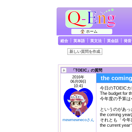
ホーム
総合
英単語
英文法
英会話
発音
「TOEIC」の質問
2016年
the comin
06月09日
10:41
今日のTOEIC
The budget for t
今年度の予算は
というのがあっ
the comin
それとも「今年度」
mewmewnecoさん
the curre