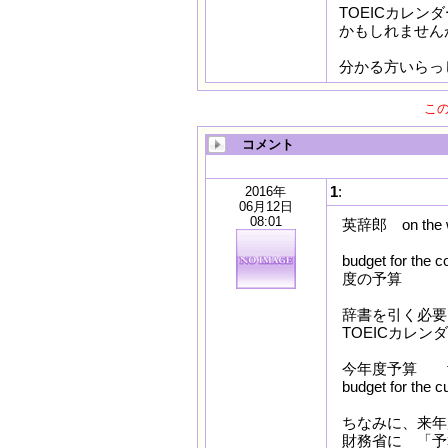
TOEICカレ
かもしれません
分かる方いらっし
こ
コメント
1
:
2016年
06月12日
08:01
英辞郎 on the
budget fo
度の予算
辞書を引く必要
TOEICカレ
今年度予算 this 
budget for
ちなみに、来
財務省に 「予