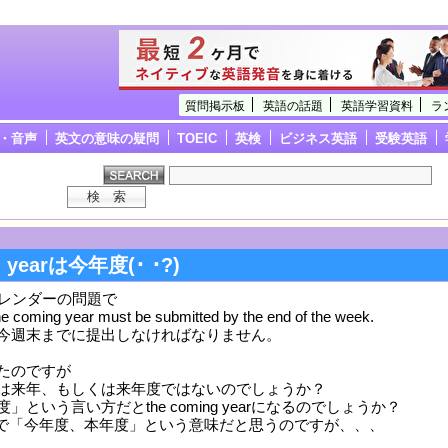
質問掲示板
英語の話題
英語学習資料
ラ
・音声
英文の意味の疑問
TOEIC
英検
ビジネス英語
受験英語
g yearは今年度(･ ･?)
カレンダーの問題で
he coming year must be submitted by the end of the week.
今週末までに提出しなければなりません。
たのですが
g yearは来年、もしくは来年度ではないのでしょうか？
という言い方だとthe coming yearになるのでしょうか？
nt yearで「今年度、本年度」という意味だと思うのですが、、、