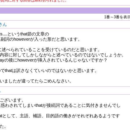
の質問に対する回答は締め切られました。
1番～3番を表
oさん
 it is....というthat節の文章の
間に副詞のhoweverが入った形だと思います。
前に述べられていることを受けているのだと思います。
内容に対してしかしながらと述べているのではないでしょうか。
 sayの後にhoweverが挿入されているんじゃないですか？
atなのでthatは訳さなくていいのではないかと思います。
いましたが違ってたらごめんなさい。
ん
ございます。
er,に惑わされてしまいthatが接続詞であることに気付きませんでし
hatとして、主語、補語、目的語の働きがそれぞれあるようです
た。