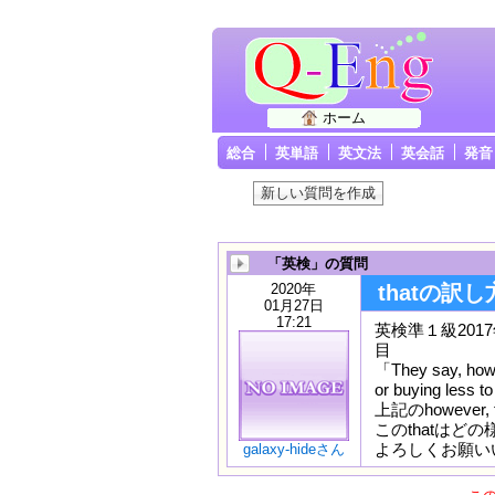
ホーム
総合
英単語
英文法
英会話
発音
「英検」の質問
2020年
thatの訳し
01月27日
17:21
英検準１級2017年-
目
「They say, howeve
or buying less t
上記のhowever,
このthatはど
よろしくお願い
galaxy-hideさん