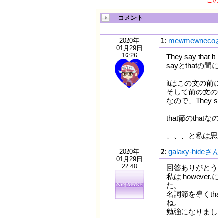
こ
コメント
1
:
mewmewnec
2020年
01月29日
16:26
They say that
sayとthatの
itはこの文の
そして前の文の
なので、They
that節のth
、、、と私は思
2
:
galaxy-hideさ
2020年
01月29日
22:40
回答ありがとう
私は howev
た。
名詞節を導くt
ね。
勉強になりまし