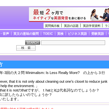
質問掲示板
英語の話題
英語学習資料
ラ
・音声
英文の意味の疑問
TOEIC
英検
ビジネス英語
受験英語
方
3回の大２問 Minimalism: Is Less Really More? の上から３行
r, that it is not only about cleaning out one’s closet to reduce junk
o help the environment. 」
 that it is notのthatですが、ｔhatとitは代名詞なのでしょうか？
の様に訳したらよいのでしょうか？
いたします。