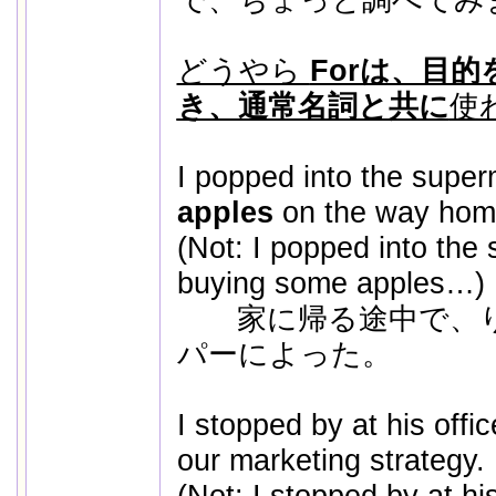
どうやら
Forは、目
き、通常名詞と共に
使
I popped into the supe
apples
on the way hom
(Not: I popped into the
buying some apples…)
家に帰る途中で、り
パーによった。
I stopped by at his offi
our marketing strategy.
(Not: I stopped by at his