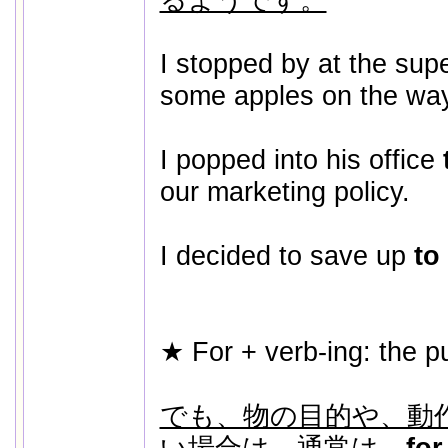
I stopped by at the su
some apples on the wa
I popped into his office
our marketing policy.
I decided to save up
to
★ For + verb-ing: the 
でも、物の目的や、動
い場合は、通常は、
for