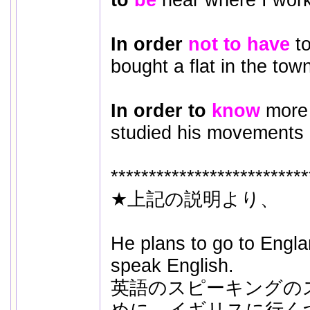
In order
not to have
to
bought a flat in the tow
In order to
know
more 
studied his movements c
**************************
★上記の説明より、
He plans to go to England
speak English.
英語のスピーキングの
めに、イギリスに行く