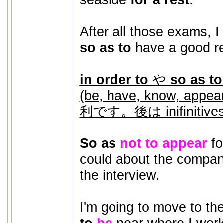
After all those exams, I
so as to
have a good re
in order to
や
so as t
(be, have, know, 
利です。後は inifinit
So as
not to appear
foo
could about the compan
the interview.
I'm going to move to th
to
be
near where I work