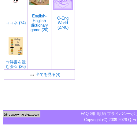
English-
Q-Eng
English
ココネ (74)
World
dictionary
(2740)
game (20)
☆洋書を読
む会☆ (26)
全てを見る(4)
FAQ
利用規約
プライバシーポ
Copyright (C) 2009-2026
Q-E