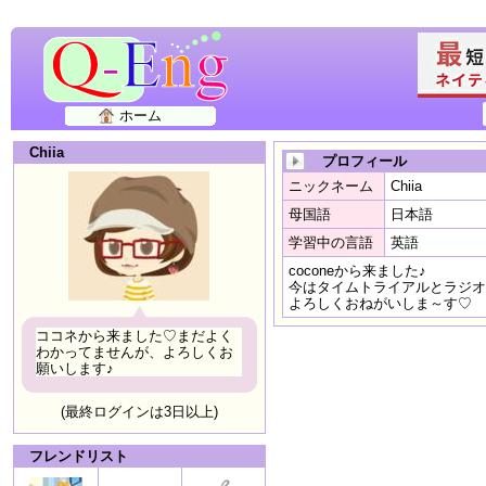
ホーム
Chiia
プロフィール
ニックネーム
Chiia
母国語
日本語
学習中の言語
英語
coconeから来ました♪
今はタイムトライアルとラジオ
よろしくおねがいしま～す♡
ココネから来ました♡まだよく
わかってませんが、よろしくお
願いします♪
(最終ログインは3日以上)
フレンドリスト