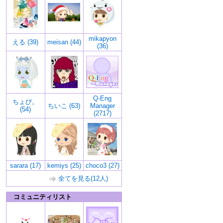
mikapyon
える (39)
meisan (44)
(36)
Q-Eng
ちょび。
ちいこ (63)
Manager
(54)
(2717)
sarara (17)
kemiys (25)
choco3 (27)
全てを見る(12人)
コミュニティリスト