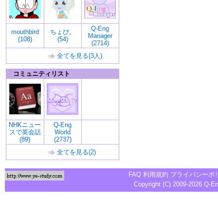
Q-Eng
mouthbird
ちょび。
Manager
(108)
(54)
(2714)
全てを見る(3人)
コミュニティリスト
NHKニュー
Q-Eng
スで英会話
World
(89)
(2737)
全てを見る(2)
FAQ
利用規約
プライバシーポ
Copyright (C) 2009-2026
Q-E