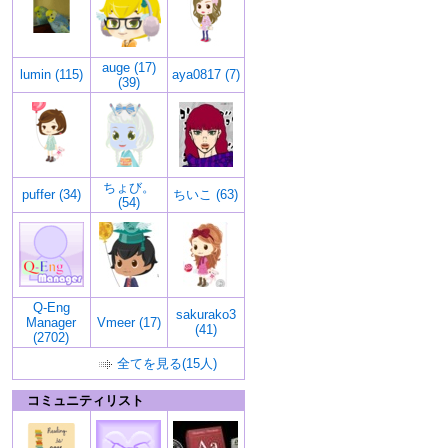
auge (17)
lumin (115)
aya0817 (7)
(39)
ちょび。
puffer (34)
ちいこ (63)
(54)
Q-Eng
sakurako3
Manager
Vmeer (17)
(41)
(2702)
全てを見る(15人)
コミュニティリスト