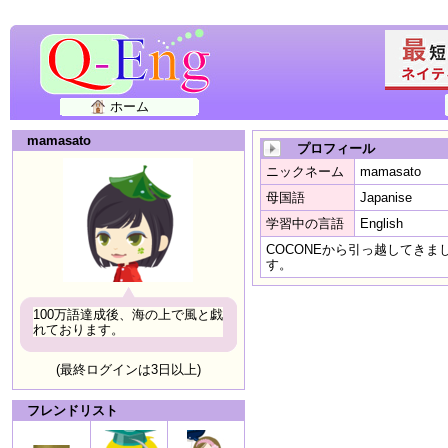
ホーム
mamasato
プロフィール
ニックネーム
mamasato
母国語
Japanise
学習中の言語
English
COCONEから引っ越してき
す。
100万語達成後、海の上で風と戯
れております。
(最終ログインは3日以上)
フレンドリスト