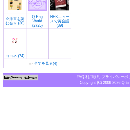
Q-Eng
NHKニュー
☆洋書を読
World
スで英会話
む会☆ (26)
(2725)
(89)
ココネ (74)
全てを見る(4)
FAQ
利用規約
プライバシーポ
Copyright (C) 2009-2026
Q-E