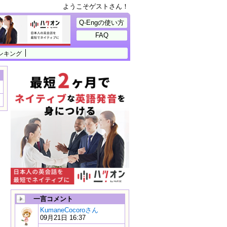
ようこそゲストさん！
Q-Engの使い方
FAQ
ンキング
一言コメント
KumaneCocoroさん
09月21日 16:37