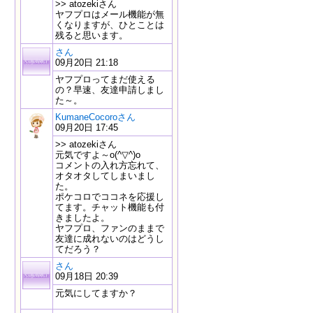
>> atozekiさん
ヤフプロはメール機能が無
くなりますが、ひとことは
残ると思います。
さん
09月20日 21:18
ヤフプロってまだ使える
の？早速、友達申請しまし
た～。
KumaneCocoroさん
09月20日 17:45
>> atozekiさん
元気ですよ～o(^▽^)o
コメントの入れ方忘れて、
オタオタしてしまいまし
た。
ポケコロでココネを応援し
てます。チャット機能も付
きましたよ。
ヤフプロ、ファンのままで
友達に成れないのはどうし
てだろう？
さん
09月18日 20:39
元気にしてますか？