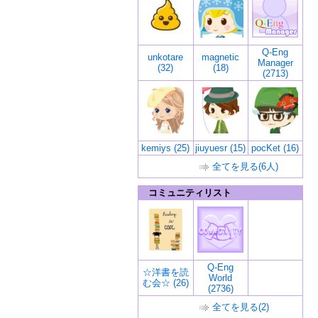
Q-Eng
unkotare
magnetic
Manager
(32)
(18)
(2713)
kemiys (25)
jiuyuesr (15)
pocKet (16)
全てを見る(6人)
コミュニティリスト
Q-Eng
☆洋書を読
World
む会☆ (26)
(2736)
全てを見る(2)