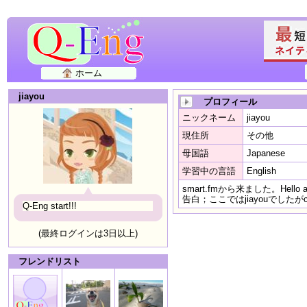
ホーム
jiayou
プロフィール
ニックネーム
jiayou
現住所
その他
母国語
Japanese
学習中の言語
English
smart.fmから来ました。Hello ag
告白；ここではjiayouでしたがco
Q-Eng start!!!
(最終ログインは3日以上)
フレンドリスト