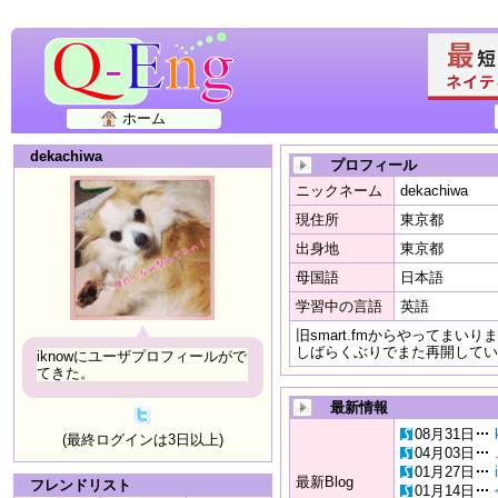
ホーム
dekachiwa
プロフィール
ニックネーム
dekachiwa
現住所
東京都
出身地
東京都
母国語
日本語
学習中の言語
英語
旧smart.fmからやってまいり
しばらくぶりでまた再開していま
iknowにユーザプロフィールがで
てきた。
最新情報
08月31日
(最終ログインは3日以上)
04月03日
01月27日
最新Blog
フレンドリスト
01月14日