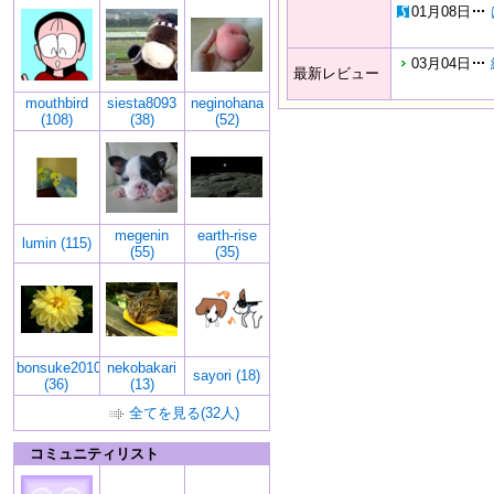
01月08日
03月04日
最新レビュー
mouthbird
siesta8093
neginohana
(108)
(38)
(52)
megenin
earth-rise
lumin (115)
(55)
(35)
bonsuke2010
nekobakari
sayori (18)
(36)
(13)
全てを見る(32人)
コミュニティリスト