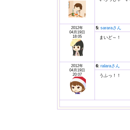
5
:
sararaさん
2012年
04月19日
18:05
まいど～！
6
:
ralaraさん
2012年
04月19日
20:07
うふっ！！