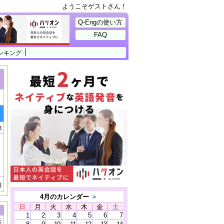
ようこそゲストさん！
Q-Engの使い方
FAQ
ンキング
他
)
4月のカレンダー
＞
日
月
火
水
木
金
土
1
2
3
4
5
6
7
示