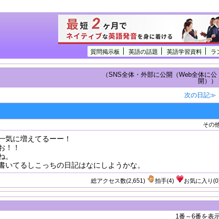
質問掲示板
英語の話題
英語学習資料
ラ
（SNS全体・外部に公開（Web全体に公
開））
次の日記≫
その
一気に増えてるーー！
お！！
ね。
書いてるしこっちの日記はなにしようかな。
総アクセス数(2,651)
拍手
(
4
)
お気に入り
(
0
1番～6番を表