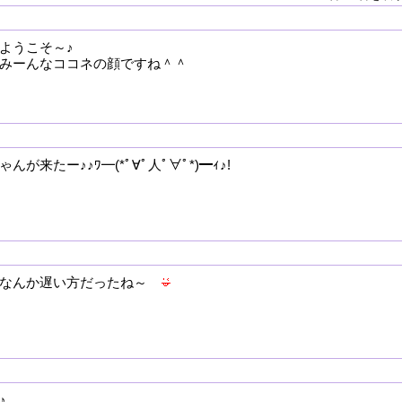
ようこそ～♪
みーんなココネの顔ですね＾＾
が来たー♪♪ﾜ━(*ﾟ∀ﾟ人ﾟ∀ﾟ*)━ｨ♪!
しなんか遅い方だったね～
♪