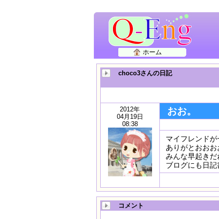
ホーム
choco3さんの日記
2012年
おお。
04月19日
08:38
マイフレンドが
ありがとおおお
みんな早起きだ
ブログにも日記
コメント