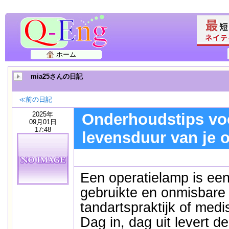
ホーム
mia25さんの日記
≪前の日記
2025年
Onderhoudstips vo
09月01日
17:48
levensduur van je 
Een operatielamp is ee
gebruikte en onmisbare 
tandartspraktijk of med
Dag in, dag uit levert d