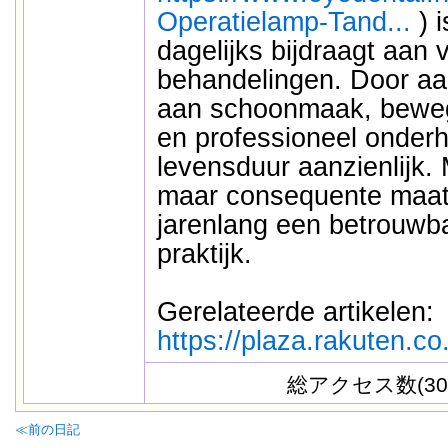
Operatielamp-Tand...
) i
dagelijks bijdraagt aan v
behandelingen. Door aa
aan schoonmaak, bewege
en professioneel onderh
levensduur aanzienlijk.
maar consequente maatre
jarenlang een betrouwba
praktijk.
Gerelateerde artikelen:
https://plaza.rakuten.co
総アクセス数(30
≪前の日記