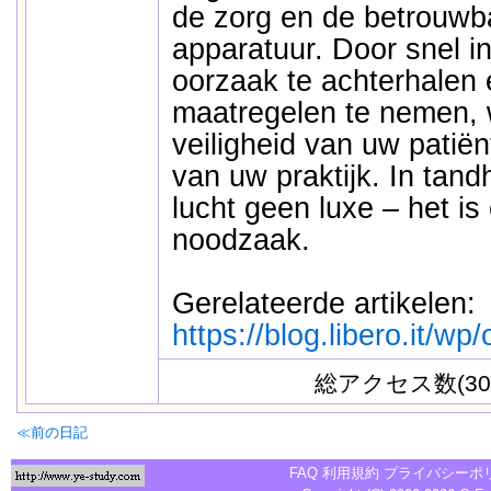
de zorg en de betrouwb
apparatuur. Door snel in
oorzaak te achterhalen 
maatregelen te nemen, 
veiligheid van uw patiënt
van uw praktijk. In tan
lucht geen luxe – het is
noodzaak.
Gerelateerde artikelen:
https://blog.libero.it/w
総アクセス数(30
≪前の日記
FAQ
利用規約
プライバシーポ