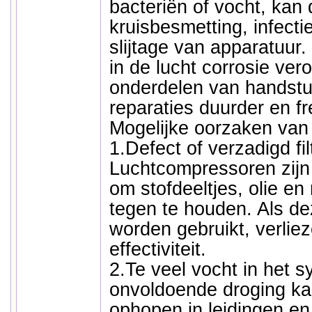
bacteriën of vocht, kan d
kruisbesmetting, infectie
slijtage van apparatuur
in de lucht corrosie ver
onderdelen van handst
reparaties duurder en f
Mogelijke oorzaken van 
1.Defect of verzadigd fil
Luchtcompressoren zijn u
om stofdeeltjes, olie e
tegen te houden. Als dez
worden gebruikt, verlie
effectiviteit.
2.Te veel vocht in het s
onvoldoende droging ka
ophopen in leidingen en