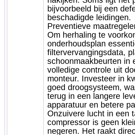
nakijken. Soms ligt het 
bijvoorbeeld bij een def
beschadigde leidingen.
Preventieve maatregele
Om herhaling te voorkom
onderhoudsplan essenti
filtervervangingsdata, p
schoonmaakbeurten in en
volledige controle uit d
monteur. Investeer in kwa
goed droogsysteem, want
terug in een langere le
apparatuur en betere pat
Onzuivere lucht in een 
compressor is geen klei
negeren. Het raakt direc