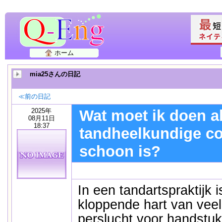
ホーム
mia25さんの日記
≪前の日記
2025年
Wat moet ik doen al
08月11日
18:37
tandheelkundige co
schoon is?
In een tandartspraktijk 
kloppende hart van veel 
perslucht voor handstu