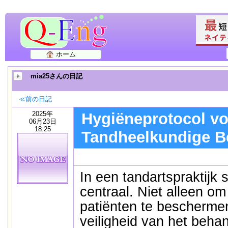
ホーム
mia25さんの日記
≪前の日記
2025年
Hygiëneprotocol vo
06月23日
18:25
Tandheelkundige B
In een tandartspraktijk 
centraal. Niet alleen o
patiënten te bescherme
veiligheid van het beha