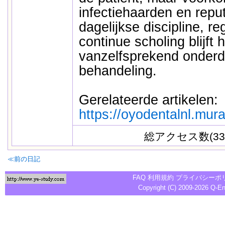
infectiehaarden en repu
dagelijkse discipline, r
continue scholing blijft
vanzelfsprekend onderd
behandeling.
Gerelateerde artikelen:
https://oyodentalnl.mur
総アクセス数(33
≪前の日記
FAQ
利用規約
プライバシーポ
Copyright (C) 2009-2026
Q-E