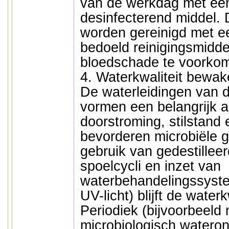
van de werkdag met een
desinfecterend middel. 
worden gereinigd met ee
bedoeld reinigingsmidde
bloedschade te voorko
4. Waterkwaliteit bewa
De waterleidingen van 
vormen een belangrijk 
doorstroming, stilstand
bevorderen microbiële g
gebruik van gedestilleer
spoelcycli en inzet van
waterbehandelingssystem
UV-licht) blijft de waterkw
Periodiek (bijvoorbeeld
microbiologisch watero