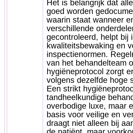
Het is belangrijk dat al
goed worden gedocumen
waarin staat wanneer e
verschillende onderdelen
gecontroleerd, helpt bij 
kwaliteitsbewaking en v
inspectienormen. Regelm
van het behandelteam o
hygiëneprotocol zorgt e
volgens dezelfde hoge 
Een strikt hygiëneproto
tandheelkundige behand
overbodige luxe, maar 
basis voor veilige en v
draagt niet alleen bij a
de patiënt, maar voork