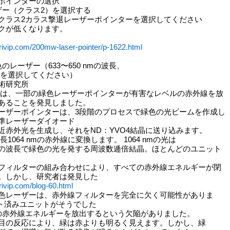
ポインターの選択
ザー（クラス2）を選択する
クラス2カラス撃退レーザーポインターを選択してください
クが低くなります。
rivip.com/200mw-laser-pointer/p-1622.html
のレーザー（633〜650 nmの波長、
い値を選択してください）
術研究所
究者は、一部の緑色レーザーポインターが有害なレベルの赤外線を放
あることを発見しました。
ーザーポインターは、3段階のプロセスで緑色の光ビームを作成し
準レーザーダイオード
の近赤外光を生成し、それをND：YVO4結晶に送り込みます。
波長1064 nmの赤外線に変換します。 1064 nmの光は
nmの波長で緑色の光を発する周波数逓倍結晶。ほとんどのユニット
フィルターの組み合わせにより、すべての赤外線エネルギーが閉
。しかし、研究者は発見した
rivip.com/blog-60.html
色レーザーは、赤外線フィルターを完全に欠く可能性がありま
スト済みユニットがそうでした
の赤外線エネルギーを放出するという欠陥がありました。
目の反応により、緑は赤よりも明るく見えます。しかし、緑