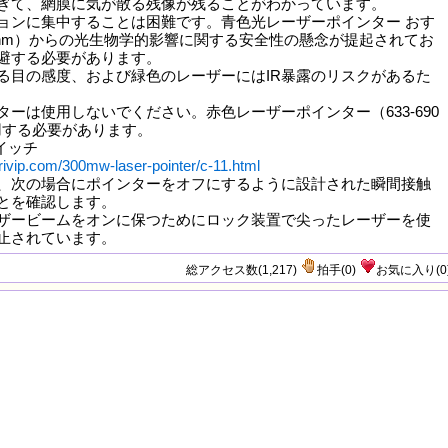
ぎて、網膜に気が散る残像が残ることがわかっています。
ョンに集中することは困難です。青色光レーザーポインター おす
00 nm）からの光生物学的影響に関する安全性の懸念が提起されてお
避する必要があります。
る目の感度、および緑色のレーザーにはIR暴露のリスクがあるた
ターは使用しないでください。赤色レーザーポインター（633-690
用する必要があります。
イッチ
rivip.com/300mw-laser-pointer/c-11.html
、次の場合にポインターをオフにするように設計された瞬間接触
とを確認します。
ザービームをオンに保つためにロック装置で尖ったレーザーを使
止されています。
総アクセス数(1,217)
拍手
(
0
)
お気に入り
(
0