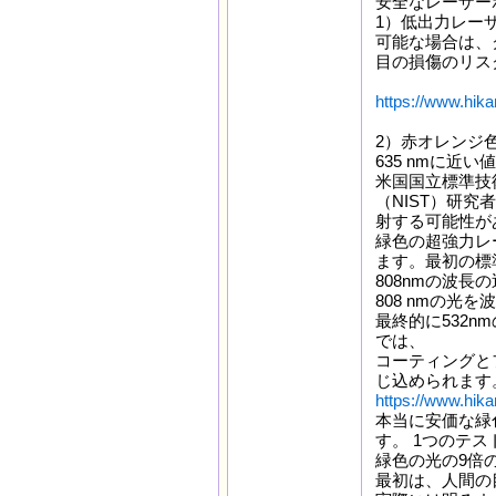
安全なレーザー
1）低出力レー
可能な場合は、
目の損傷のリス
https://www.hika
2）赤オレンジ色
635 nmに近
米国国立標準技
（NIST）研
射する可能性が
緑色の超強力レ
ます。最初の標
808nmの波長
808 nmの光を
最終的に532
では、
コーティングと
じ込められます
https://www.hika
本当に安価な緑
す。 1つのテ
緑色の光の9倍
最初は、人間の