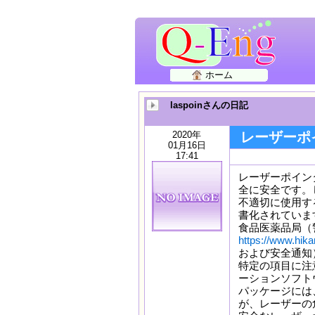
ホーム
laspoinさんの日記
2020年
レーザーポ
01月16日
17:41
レーザーポイン
全に安全です。
不適切に使用す
書化されていま
食品医薬品局（
https://www.hika
および安全通知
特定の項目に注
ーションソフト
パッケージには
が、レーザーの