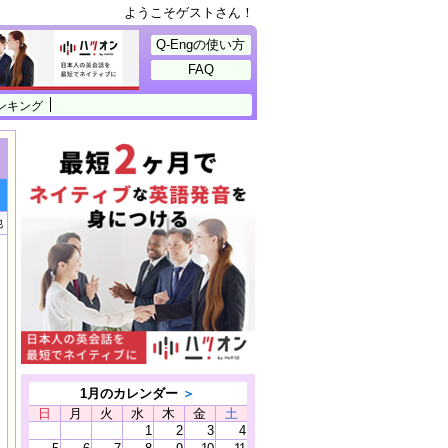
ようこそゲストさん！
Q-Engの使い方
FAQ
ンキング
他
1月のカレンダー
＞
日
月
火
水
木
金
土
1
2
3
4