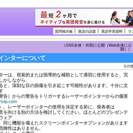
質問掲示板
英語の話題
英語学習資料
ラ
（SNS全体・外部に公開（Web全体に公
開））
インターについて
その
ターは、視覚的または指導的な補助として適切に使用すると、完
しかしながら、
ると、深刻な目の損傷を引き起こす可能性があります。十分に文
す
警告）からの警告をトリガーするレーザーポインターからの傷害
rivip.com
）。レーザーポインターの使用を決定する前に、発表者は
意を向ける別の方法を検討してください。ほとんどのプレゼンテ
ウェア
、同じ機能を備えたスクリーンポインターオプションがあります
危険性はありません。