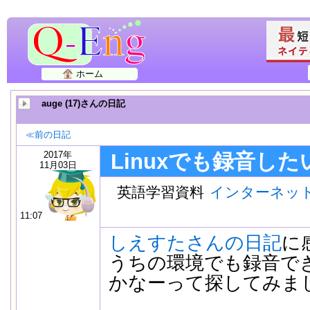
ホーム
auge (17)さんの日記
≪前の日記
2017年
Linuxでも録音した
11月03日
英語学習資料
インターネッ
11:07
しえすたさんの日記
に
うちの環境でも録音で
かなーって探してみま