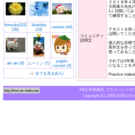
２０１８年４
大西泰斗先生
1ヶ月聞いてみ
て練習すること
bonsuke2010
blueidea
meisan (44)
テキストを持
(36)
(19)
ば聞いてくだ
コミュニティ
説明文
個人的な目標
英作文を作っ
使ってみるこ
それでは1年
yoppin-
aki.aki (9)
ムーミン (7)
になることを
cocone (3)
全てを見る(6人)
Practice makes
FAQ
利用規約
プライバシーポ
Copyright (C) 2009-2026
Q-E