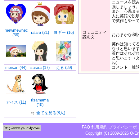
ニュースを読
強しましょう
また 心温ま
人に英語で説
で英作もやっ
mewmewneco
コミュニティ
ralara (21)
ヨギー (16)
おおまかな和
(36)
説明文
英作は知って
なりと思いま
英作はそれぞ
と思います（
ね）
コメント 雑
meisan (44)
sarara (17)
える (39)
risamama
アイス (11)
(10)
全てを見る(8人)
FAQ
利用規約
プライバシーポ
Copyright (C) 2009-2026
Q-E