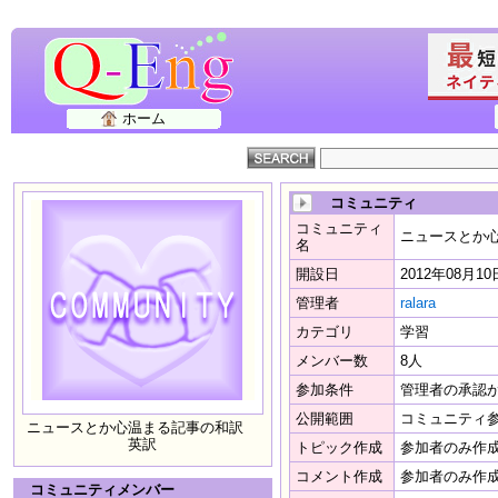
ホーム
コミュニティ
コミュニティ
ニュースとか
名
開設日
2012年08月10
管理者
ralara
カテゴリ
学習
メンバー数
8人
参加条件
管理者の承認
公開範囲
コミュニティ
ニュースとか心温まる記事の和訳
英訳
トピック作成
参加者のみ作
コメント作成
参加者のみ作
コミュニティメンバー