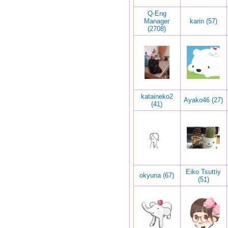
Q-Eng
Manager
karin (57)
(2708)
kataineko2
Ayako46 (27)
(41)
Eiko Tsuttiy
okyuna (67)
(51)