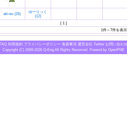
ゆーりっく
aki-eu (26)
(12)
[ 1 ]
1件～7件を表示
FAQ
利用規約
プライバシーポリシー
免責事項
運営会社
Twitter
お問い合わ
Copyright (C) 2009-2026
Q-Eng
All Rights Reserved. Powerd by
OpenPNE