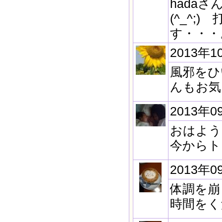
hada
(^_^
す・・・
2013年1
風邪をひ
んもお気
2013年0
おはよう
今からト
2013年0
体調を崩
時間をく