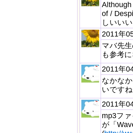
Although 
of / Des
しいいい
2011年0
マバ先生
も参考に
2011年0
なかなか
いですね^
2011年0
mp3フ
が「Wav