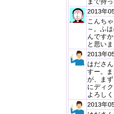
まで持っ
2013年0
こんちゃ
～。ふは
んですか
と思いま
2013年0
はださん
すー。ま
が、まず
にディク
よろしく
2013年0