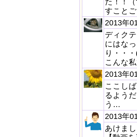
た！！（
すことご
2013年0
ディクテ
にはなっ
り・・・(^
こんな私
2013年0
ここしば
るようだ
う…
2013年0
あけまし