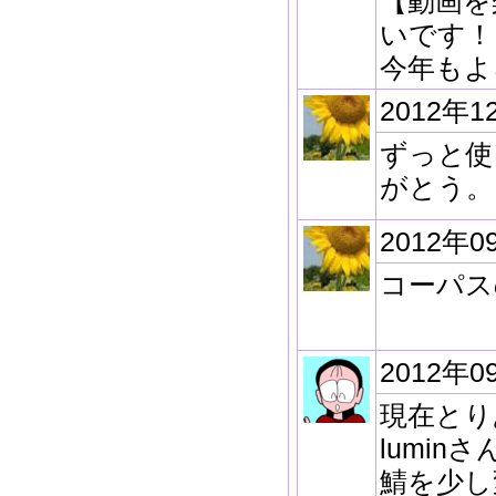
【動画を
いです！
今年もよ
2012年1
ずっと使
がとう。
2012年0
コーパス
2012年0
現在とり
lumi
鯖を少し