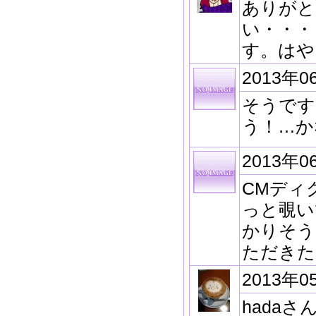
ありがと
い・・・
す。はや
2013年0
そうです
う！…かな
2013年0
CMディ
っと覗い
かりそう
ただきたい
2013年0
hada