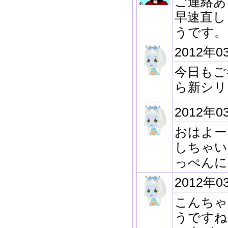
ご連絡あ
早速直し
うです。
2012年0
今日もご
ら新シリ
2012年0
おはよー
しちゃい
っぺんに
2012年0
こんちゃ
うですね