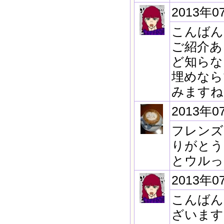
2013年0
こんばん
ご紹介あ
ど知らな
埋めなら
みますね
2013年0
フレンズ
りがとう
とウルっ
2013年0
こんばん
ざいます