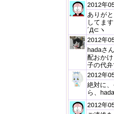
2012年0
ありがと
してます
´Д⊂ヽ
2012年0
hada
配おかけ
子の代弁で
2012年0
絶対に、
ら、ha
2012年0