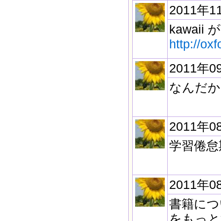
2011年1
kawai
http://ox
2011年0
なんだか
2011年0
学習倦怠
2011年0
書籍につ
をもっと