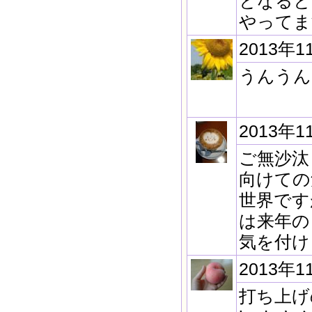
となると
やってま
2013年1
うんうん
2013年1
ご無沙汰
向けての
世界です
は来年の
気を付け
2013年1
打ち上げ