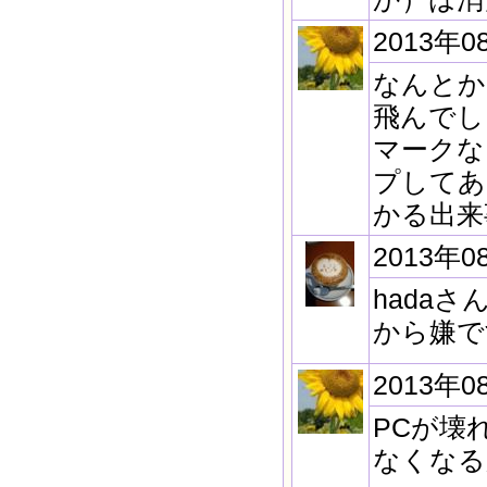
2013年0
なんとか
飛んでし
マークな
プしてあ
かる出来
2013年0
hada
から嫌で
2013年0
PCが壊
なくなる