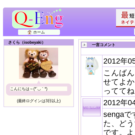
ホーム
さくら（isobeyaki）
一言コメント
2012年0
こんばん
せてよか
こんにちは～(*´◡｀*)
っててね
2012年0
(最終ログインは3日以上)
seng
た、どう
です。よ