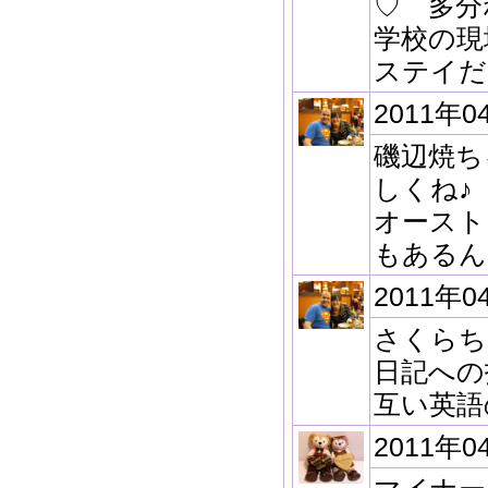
♡ 多分
学校の現
ステイだ
2011年0
磯辺焼ち
しくね♪
オースト
もあるん
2011年0
さくらち
日記への
互い英語の
2011年0