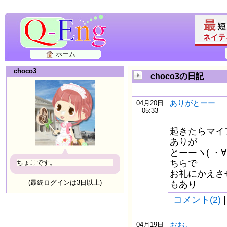
ホーム
choco3
choco3の日記
ありがとーー
04月20日
05:33
起きたらマイ
ありが
とーーヽ( ・
ちらで
ちょこです。
お礼にかえさせ
(最終ログインは3日以上)
もあり
コメント(2)
|
おお。
04月19日