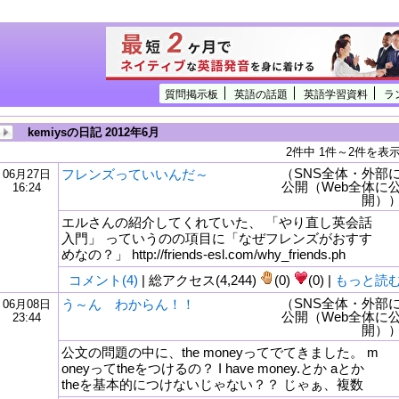
質問掲示板
英語の話題
英語学習資料
ラ
kemiysの日記 2012年6月
2件中 1件～2件を表
（SNS全体・外部
フレンズっていいんだ～
06月27日
公開（Web全体に
16:24
開）
エルさんの紹介してくれていた、 「やり直し英会話
入門」 っていうのの項目に「なぜフレンズがおすす
めなの？」 http://friends-esl.com/why_friends.ph
コメント(4)
| 総アクセス(4,244)
(0)
(0) |
もっと読
（SNS全体・外部
う～ん わからん！！
06月08日
公開（Web全体に
23:44
開）
公文の問題の中に、the moneyってでてきました。 m
oneyってtheをつけるの？ I have money.とか aとか
theを基本的につけないじゃない？？ じゃぁ、複数