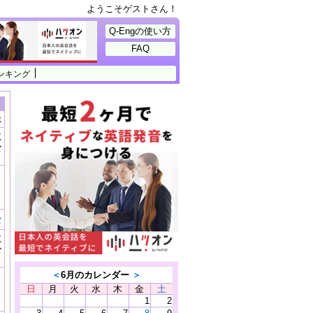
ようこそゲストさん！
Q-Engの使い方
FAQ
ンキング
示
に
公
）
む
に
公
）
＜
6月のカレンダー
＞
日
月
火
水
木
金
土
1
2