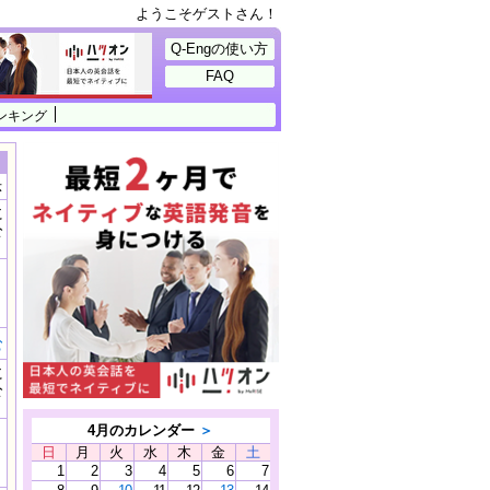
ようこそゲストさん！
Q-Engの使い方
FAQ
ンキング
示
に
公
）
む
に
公
）
4月のカレンダー
＞
日
月
火
水
木
金
土
1
2
3
4
5
6
7