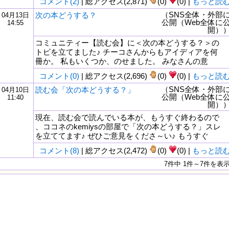
コメント(2)
| 総アクセス(2,871)
(0)
(0) |
もっと読
（SNS全体・外部
次の本どうする？
04月13日
公開（Web全体に
14:55
開）
コミュニティー【読む会】に＜次の本どうする？＞の
トピを立てました♪ チーコさんからもアイディアを何
冊か。 私もいくつか、のせました。 みなさんの意
コメント(0)
| 総アクセス(2,696)
(0)
(0) |
もっと読
（SNS全体・外部
読む会「次の本どうする？」
04月10日
公開（Web全体に
11:40
開）
現在、読む会で読んでいる本が、もうすぐ終わるので
、ココネのkemiysの部屋で「次の本どうする？」スレ
を立ててます♪ ぜひご意見をくださ～い♪ もうすぐ
コメント(8)
| 総アクセス(2,472)
(0)
(0) |
もっと読
7件中 1件～7件を表