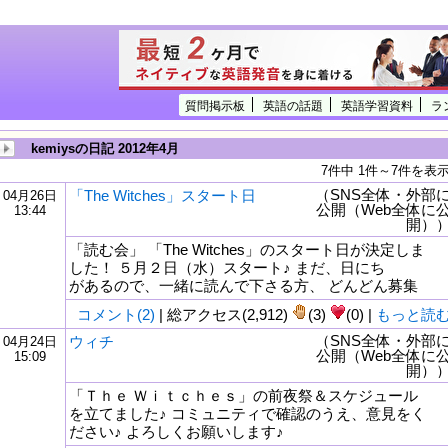
質問掲示板
英語の話題
英語学習資料
ラ
kemiysの日記 2012年4月
7件中 1件～7件を表
（SNS全体・外部
「The Witches」スタート日
04月26日
公開（Web全体に
13:44
開）
「読む会」 「The Witches」のスタート日が決定しま
した！ ５月２日（水）スタート♪ まだ、日にち
があるので、一緒に読んで下さる方、 どんどん募集
コメント(2)
| 総アクセス(2,912)
(3)
(0) |
もっと読
（SNS全体・外部
ウィチ
04月24日
公開（Web全体に
15:09
開）
「Ｔｈｅ Ｗｉｔｃｈｅｓ」の前夜祭＆スケジュール
を立てました♪ コミュニティで確認のうえ、意見をく
ださい♪ よろしくお願いします♪