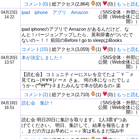
コメント(0)
| 総アクセス(2,864)
(0)
(0) |
もっと読
（SNS全体・外部
ipad iphone アプリ Amazon
04月23日
公開（Web全体に
14:22
開）
ipad iphoneのアプリで Amazon があるんだけど、な
んと！バージョンアップしたら、英和辞書がついたで
ないの～！！ 前回のBefore I go to sleepはiBooks
コメント(15)
| 総アクセス(3,059)
(1)
(0) |
もっと読
（SNS全体・外部
本が決定しました！
04月20日
公開（Web全体に
13:57
開）
【読む会】 コミュニティーにスレを立てたよ⌒Ｙ⌒♬
見てね～(≝∀≝)ﾉ ー♬ さぁ。 何の本になったでしょ
うか～(*^ิ艸^ิ*)-3 またみんなで本が読めるの♪ 楽
コメント(2)
| 総アクセス(2,710)
(1)
(0) |
もっと読
（SNS全体・外部
読む会 集計！
04月19日
公開（Web全体に
16:51
開）
読む会 明日20日に集計を取ります。 1人3票ずつあ
げてください。 明日、集計して、結果を報告します
。 まだの方はお早めに～～♪ 実は私もまだ悩み中