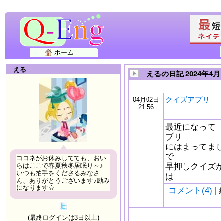
ホーム
える
えるの日記 2024年4月
クイズアプリ
04月02日
21:56
最近になって
プリ
にはまってまして。 
で
ココネがお休みしてても、おい
早押しクイズ
らはここで春夏秋冬居眠り～♪
いつも拍手をくださるみなさ
は
ん、ありがとうございます♪励み
になります☆
コメント(4)
|
(最終ログインは3日以上)