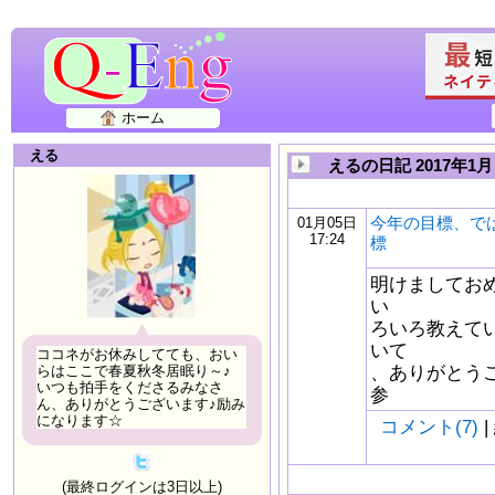
ホーム
える
えるの日記 2017年1月
今年の目標、で
01月05日
17:24
標
明けましてお
い
ろいろ教えて
いて
ココネがお休みしてても、おい
、ありがとう
らはここで春夏秋冬居眠り～♪
いつも拍手をくださるみなさ
参
ん、ありがとうございます♪励み
になります☆
コメント(7)
|
(最終ログインは3日以上)