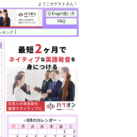
ようこそゲストさん！
Q-Engの使い方
FAQ
ンキング
示
に
公
）
む
に
公
）
＜
8月のカレンダー
＞
日
月
火
水
木
金
土
1
2