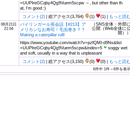
=UUPlreGCqby4Qg9Vuem5scpw ～, but other than th
at, I'm good :)
コメント(2)
| 総アクセス(3,764)
(1)
(1) |
もっと読
（SNS全体・外部
バイリンガール英会話【#213】ア
08月21日
公開（Web全体に
21:04
メリカンなお寿司！毛虫巻き？？
開）
Making a caterpillar roll!
https://www.youtube.com/watch?v=pzfQMI-d9Ns&list
=UUPlreGCqby4Qg9Vuem5scpw&index=5
soggy wet
and soft, usually in a way that is unpleasant
コメント(2)
| 総アクセス(3,150)
(0)
(0) |
もっと読
6件中 1件～6件を表