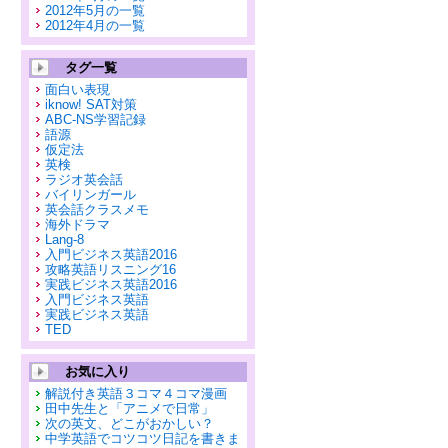
2012年5月の一覧
2012年4月の一覧
タグ一覧
面白い表現
iknow! SAT対策
ABC-NS学習記録
語源
仮定法
英検
ラジオ英会話
バイリンガール
英会話クラスメモ
海外ドラマ
Lang-8
入門ビジネス英語2016
攻略英語リスニング16
実践ビジネス英語2016
入門ビジネス英語
実践ビジネス英語
TED
お気に入り
解説付き英語３コマ４コマ漫画
田中先生と「アニメで日常」
次の英文、どこがおかしい？
中学英語でコツコツ日記を書きま