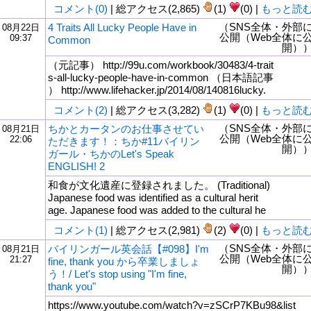
コメント(0)
| 総アクセス(2,865)
(1)
(0) |
もっと読
（SNS全体・外部
4 Traits All Lucky People Have in
08月22日
公開（Web全体に
09:37
Common
開）
（元記事） http://99u.com/workbook/30483/4-trait
s-all-lucky-people-have-in-common （日本語記事
） http://www.lifehacker.jp/2014/08/140816lucky.
コメント(2)
| 総アクセス(3,282)
(1)
(0) |
もっと読
（SNS全体・外部
ちかとカータンのお仕事させてい
08月21日
公開（Web全体に
22:06
ただきます！：ちか#11バイリン
開）
ガール・ちかのLet's Speak
ENGLISH! 2
和食が文化遺産に登録されました。 (Traditional)
Japanese food was identified as a cultural herit
age. Japanese food was added to the cultural he
コメント(1)
| 総アクセス(2,981)
(2)
(0) |
もっと読
（SNS全体・外部
バイリンガール英会話【#098】I'm
08月21日
公開（Web全体に
21:27
fine, thank you から卒業しましょ
開）
う！/ Let's stop using "I'm fine,
thank you"
https://www.youtube.com/watch?v=zSCrP7KBu98&list