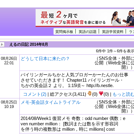
質問掲示板
英語の話題
英語学習資料
ラ
えるの日記 2014年8月
6件中 1件～6件を表
（SNS全体・外部
どうして日本に来たの？
08月26日
公開（Web全体に
22:01
開）
バイリンガールちかと人気ブロガーかーたんのお仕事
させていただきます！ Chapter11 バイリンガール・
ちかの英会話２ より。 1:15頃～ http://b.nestle.
コメント(2)
| 総アクセス(3,411)
(0)
(0) |
もっと読
（SNS全体・外部
メモ-英会話タイムトライアル
08月25日
公開（Web全体に
10:19
開）
2014/08/Week1 復習メモ 奇数：odd number 偶数：e
ven number million： [数詞または数を示す形容詞
を伴う時の複数形は million，時に millions] cost