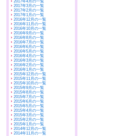
2017年4月の一覧
2017年3月の一覧
2017年2月の一覧
2017年1月の一覧
2016年12月の一覧
2016年11月の一覧
2016年10月の一覧
2016年9月の一覧
2016年8月の一覧
2016年7月の一覧
2016年6月の一覧
2016年5月の一覧
2016年4月の一覧
2016年3月の一覧
2016年2月の一覧
2016年1月の一覧
2015年12月の一覧
2015年11月の一覧
2015年10月の一覧
2015年9月の一覧
2015年8月の一覧
2015年7月の一覧
2015年6月の一覧
2015年5月の一覧
2015年4月の一覧
2015年3月の一覧
2015年2月の一覧
2015年1月の一覧
2014年12月の一覧
2014年11月の一覧