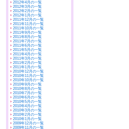
2012年4月の一覧
2012年3月の一覧
2012年2月の一覧
2012年1月の一覧
2011年12月の一覧
2011年11月の一覧
2011年10月の一覧
2011年9月の一覧
2011年8月の一覧
2011年7月の一覧
2011年6月の一覧
2011年5月の一覧
2011年4月の一覧
2011年3月の一覧
2011年2月の一覧
2011年1月の一覧
2010年12月の一覧
2010年11月の一覧
2010年10月の一覧
2010年9月の一覧
2010年8月の一覧
2010年7月の一覧
2010年6月の一覧
2010年5月の一覧
2010年4月の一覧
2010年3月の一覧
2010年2月の一覧
2010年1月の一覧
2009年12月の一覧
2009年11月の一覧