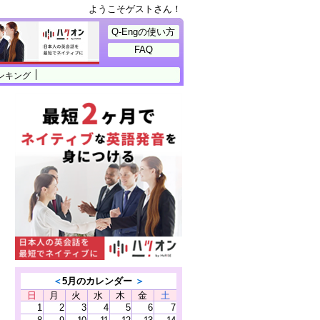
ようこそゲストさん！
Q-Engの使い方
FAQ
ンキング
＜
5月のカレンダー
＞
日
月
火
水
木
金
土
1
2
3
4
5
6
7