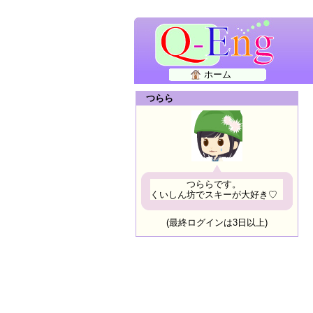
ホーム
つらら
つららです。
くいしん坊でスキーが大好き♡
(最終ログインは3日以上)