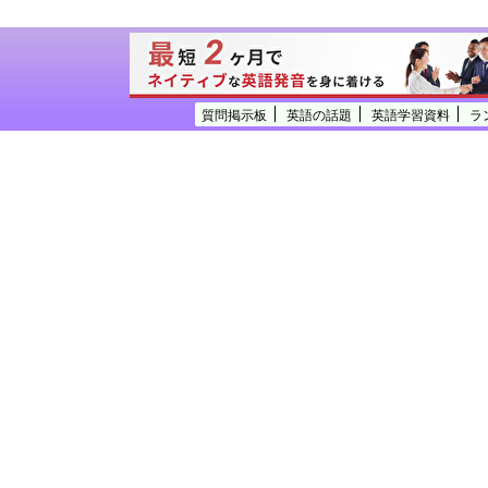
質問掲示板
英語の話題
英語学習資料
ラ