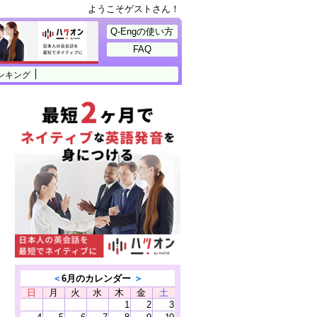
ようこそゲストさん！
Q-Engの使い方
FAQ
ンキング
＜
6月のカレンダー
＞
日
月
火
水
木
金
土
1
2
3