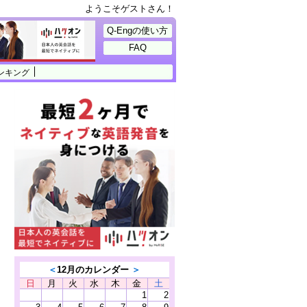
ようこそゲストさん！
Q-Engの使い方
FAQ
ンキング
＜
12月のカレンダー
＞
日
月
火
水
木
金
土
1
2