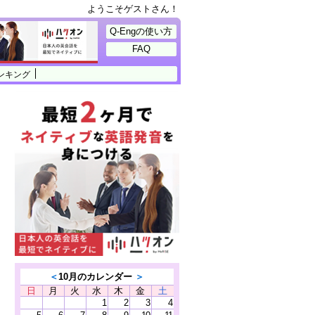
ようこそゲストさん！
Q-Engの使い方
FAQ
ンキング
＜
10月のカレンダー
＞
日
月
火
水
木
金
土
1
2
3
4