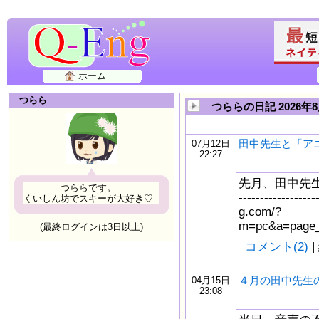
ホーム
つらら
つららの日記 2026年
田中先生と「ア
07月12日
22:27
先月、田中先生が 
つららです。
------------------
くいしん坊でスキーが大好き♡
g.com/?
m=pc&a=page_
(最終ログインは3日以上)
コメント(2)
|
４月の田中先生
04月15日
23:08