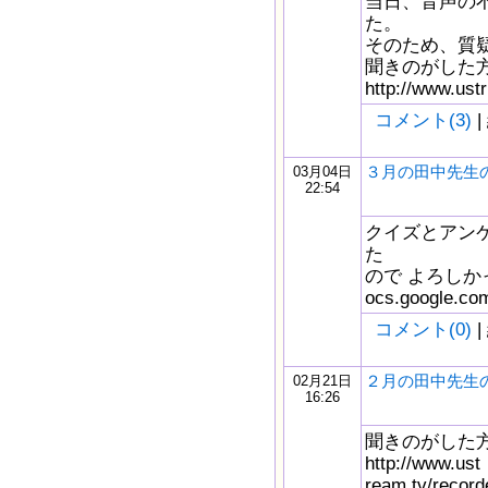
当日、音声の
た。
そのため、質
聞きのがした
http://www.ustr
コメント(3)
|
３月の田中先生
03月04日
22:54
クイズとアンケー
た
ので よろしかっ
ocs.google.c
コメント(0)
|
２月の田中先生
02月21日
16:26
聞きのがした
http://www.ust
ream.tv/re