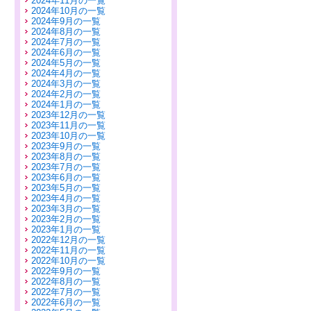
2024年11月の一覧
2024年10月の一覧
2024年9月の一覧
2024年8月の一覧
2024年7月の一覧
2024年6月の一覧
2024年5月の一覧
2024年4月の一覧
2024年3月の一覧
2024年2月の一覧
2024年1月の一覧
2023年12月の一覧
2023年11月の一覧
2023年10月の一覧
2023年9月の一覧
2023年8月の一覧
2023年7月の一覧
2023年6月の一覧
2023年5月の一覧
2023年4月の一覧
2023年3月の一覧
2023年2月の一覧
2023年1月の一覧
2022年12月の一覧
2022年11月の一覧
2022年10月の一覧
2022年9月の一覧
2022年8月の一覧
2022年7月の一覧
2022年6月の一覧