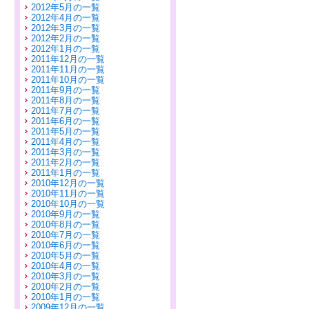
2012年5月の一覧
2012年4月の一覧
2012年3月の一覧
2012年2月の一覧
2012年1月の一覧
2011年12月の一覧
2011年11月の一覧
2011年10月の一覧
2011年9月の一覧
2011年8月の一覧
2011年7月の一覧
2011年6月の一覧
2011年5月の一覧
2011年4月の一覧
2011年3月の一覧
2011年2月の一覧
2011年1月の一覧
2010年12月の一覧
2010年11月の一覧
2010年10月の一覧
2010年9月の一覧
2010年8月の一覧
2010年7月の一覧
2010年6月の一覧
2010年5月の一覧
2010年4月の一覧
2010年3月の一覧
2010年2月の一覧
2010年1月の一覧
2009年12月の一覧