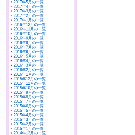
2017年5月の一覧
2017年4月の一覧
2017年3月の一覧
2017年2月の一覧
2017年1月の一覧
2016年12月の一覧
2016年11月の一覧
2016年10月の一覧
2016年9月の一覧
2016年8月の一覧
2016年7月の一覧
2016年6月の一覧
2016年5月の一覧
2016年4月の一覧
2016年3月の一覧
2016年2月の一覧
2016年1月の一覧
2015年12月の一覧
2015年11月の一覧
2015年10月の一覧
2015年9月の一覧
2015年8月の一覧
2015年7月の一覧
2015年6月の一覧
2015年5月の一覧
2015年4月の一覧
2015年3月の一覧
2015年2月の一覧
2015年1月の一覧
2014年12月の一覧