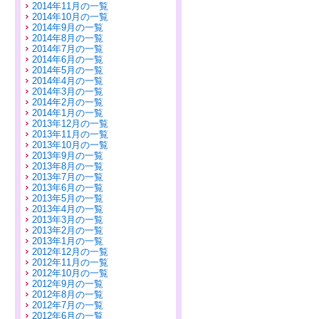
2014年11月の一覧
2014年10月の一覧
2014年9月の一覧
2014年8月の一覧
2014年7月の一覧
2014年6月の一覧
2014年5月の一覧
2014年4月の一覧
2014年3月の一覧
2014年2月の一覧
2014年1月の一覧
2013年12月の一覧
2013年11月の一覧
2013年10月の一覧
2013年9月の一覧
2013年8月の一覧
2013年7月の一覧
2013年6月の一覧
2013年5月の一覧
2013年4月の一覧
2013年3月の一覧
2013年2月の一覧
2013年1月の一覧
2012年12月の一覧
2012年11月の一覧
2012年10月の一覧
2012年9月の一覧
2012年8月の一覧
2012年7月の一覧
2012年6月の一覧