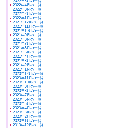
2022年5月の一覧
2022年4月の一覧
2022年3月の一覧
2022年2月の一覧
2022年1月の一覧
2021年12月の一覧
2021年11月の一覧
2021年10月の一覧
2021年9月の一覧
2021年8月の一覧
2021年7月の一覧
2021年6月の一覧
2021年5月の一覧
2021年4月の一覧
2021年3月の一覧
2021年2月の一覧
2021年1月の一覧
2020年12月の一覧
2020年11月の一覧
2020年10月の一覧
2020年9月の一覧
2020年8月の一覧
2020年7月の一覧
2020年6月の一覧
2020年5月の一覧
2020年4月の一覧
2020年3月の一覧
2020年2月の一覧
2020年1月の一覧
2019年12月の一覧