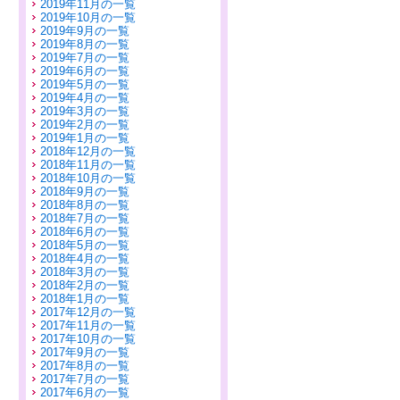
2019年11月の一覧
2019年10月の一覧
2019年9月の一覧
2019年8月の一覧
2019年7月の一覧
2019年6月の一覧
2019年5月の一覧
2019年4月の一覧
2019年3月の一覧
2019年2月の一覧
2019年1月の一覧
2018年12月の一覧
2018年11月の一覧
2018年10月の一覧
2018年9月の一覧
2018年8月の一覧
2018年7月の一覧
2018年6月の一覧
2018年5月の一覧
2018年4月の一覧
2018年3月の一覧
2018年2月の一覧
2018年1月の一覧
2017年12月の一覧
2017年11月の一覧
2017年10月の一覧
2017年9月の一覧
2017年8月の一覧
2017年7月の一覧
2017年6月の一覧