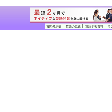
質問掲示板
英語の話題
英語学習資料
ラ