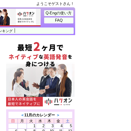
ようこそゲストさん！
Q-Engの使い方
FAQ
ンキング
＜
11月のカレンダー
＞
日
月
火
水
木
金
土
1
2
3
4
5