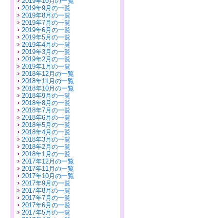
2019年10月の一覧
2019年9月の一覧
2019年8月の一覧
2019年7月の一覧
2019年6月の一覧
2019年5月の一覧
2019年4月の一覧
2019年3月の一覧
2019年2月の一覧
2019年1月の一覧
2018年12月の一覧
2018年11月の一覧
2018年10月の一覧
2018年9月の一覧
2018年8月の一覧
2018年7月の一覧
2018年6月の一覧
2018年5月の一覧
2018年4月の一覧
2018年3月の一覧
2018年2月の一覧
2018年1月の一覧
2017年12月の一覧
2017年11月の一覧
2017年10月の一覧
2017年9月の一覧
2017年8月の一覧
2017年7月の一覧
2017年6月の一覧
2017年5月の一覧