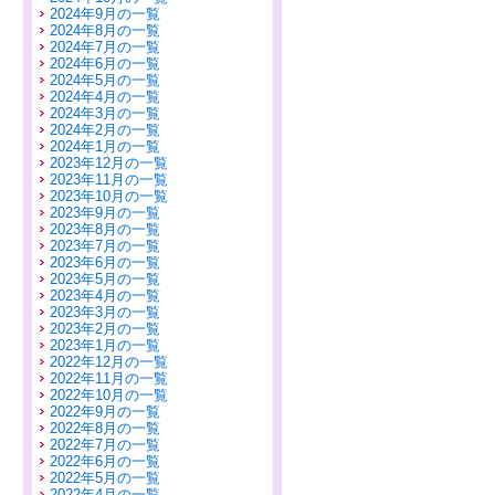
2024年9月の一覧
2024年8月の一覧
2024年7月の一覧
2024年6月の一覧
2024年5月の一覧
2024年4月の一覧
2024年3月の一覧
2024年2月の一覧
2024年1月の一覧
2023年12月の一覧
2023年11月の一覧
2023年10月の一覧
2023年9月の一覧
2023年8月の一覧
2023年7月の一覧
2023年6月の一覧
2023年5月の一覧
2023年4月の一覧
2023年3月の一覧
2023年2月の一覧
2023年1月の一覧
2022年12月の一覧
2022年11月の一覧
2022年10月の一覧
2022年9月の一覧
2022年8月の一覧
2022年7月の一覧
2022年6月の一覧
2022年5月の一覧
2022年4月の一覧