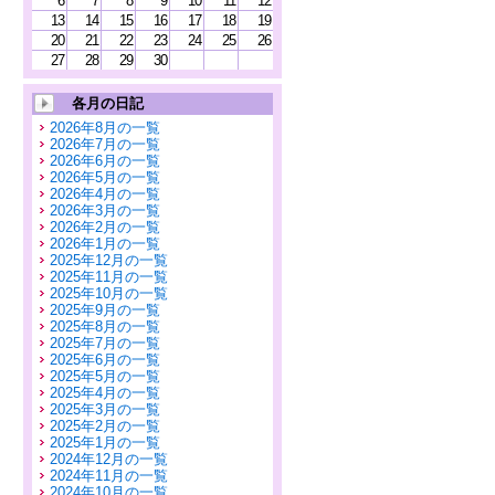
6
7
8
9
10
11
12
13
14
15
16
17
18
19
20
21
22
23
24
25
26
27
28
29
30
各月の日記
2026年8月の一覧
2026年7月の一覧
2026年6月の一覧
2026年5月の一覧
2026年4月の一覧
2026年3月の一覧
2026年2月の一覧
2026年1月の一覧
2025年12月の一覧
2025年11月の一覧
2025年10月の一覧
2025年9月の一覧
2025年8月の一覧
2025年7月の一覧
2025年6月の一覧
2025年5月の一覧
2025年4月の一覧
2025年3月の一覧
2025年2月の一覧
2025年1月の一覧
2024年12月の一覧
2024年11月の一覧
2024年10月の一覧