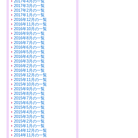
2017年4月の一覧
2017年3月の一覧
2017年2月の一覧
2017年1月の一覧
2016年12月の一覧
2016年11月の一覧
2016年10月の一覧
2016年9月の一覧
2016年8月の一覧
2016年7月の一覧
2016年6月の一覧
2016年5月の一覧
2016年4月の一覧
2016年3月の一覧
2016年2月の一覧
2016年1月の一覧
2015年12月の一覧
2015年11月の一覧
2015年10月の一覧
2015年9月の一覧
2015年8月の一覧
2015年7月の一覧
2015年6月の一覧
2015年5月の一覧
2015年4月の一覧
2015年3月の一覧
2015年2月の一覧
2015年1月の一覧
2014年12月の一覧
2014年11月の一覧