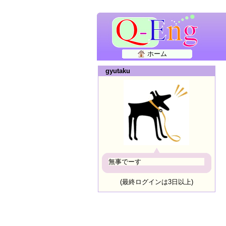
ホーム
gyutaku
無事でーす
(最終ログインは3日以上)