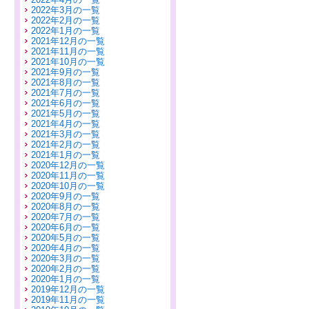
2022年3月の一覧
2022年2月の一覧
2022年1月の一覧
2021年12月の一覧
2021年11月の一覧
2021年10月の一覧
2021年9月の一覧
2021年8月の一覧
2021年7月の一覧
2021年6月の一覧
2021年5月の一覧
2021年4月の一覧
2021年3月の一覧
2021年2月の一覧
2021年1月の一覧
2020年12月の一覧
2020年11月の一覧
2020年10月の一覧
2020年9月の一覧
2020年8月の一覧
2020年7月の一覧
2020年6月の一覧
2020年5月の一覧
2020年4月の一覧
2020年3月の一覧
2020年2月の一覧
2020年1月の一覧
2019年12月の一覧
2019年11月の一覧