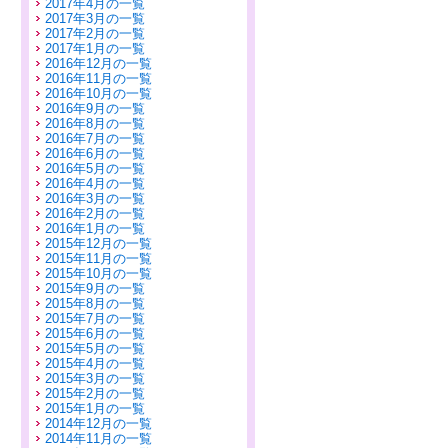
2017年4月の一覧
2017年3月の一覧
2017年2月の一覧
2017年1月の一覧
2016年12月の一覧
2016年11月の一覧
2016年10月の一覧
2016年9月の一覧
2016年8月の一覧
2016年7月の一覧
2016年6月の一覧
2016年5月の一覧
2016年4月の一覧
2016年3月の一覧
2016年2月の一覧
2016年1月の一覧
2015年12月の一覧
2015年11月の一覧
2015年10月の一覧
2015年9月の一覧
2015年8月の一覧
2015年7月の一覧
2015年6月の一覧
2015年5月の一覧
2015年4月の一覧
2015年3月の一覧
2015年2月の一覧
2015年1月の一覧
2014年12月の一覧
2014年11月の一覧