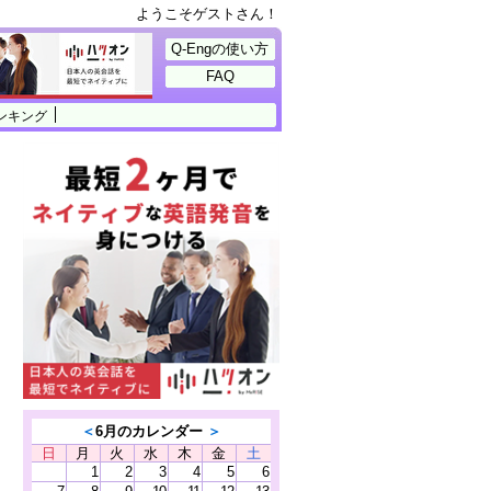
ようこそゲストさん！
Q-Engの使い方
FAQ
ンキング
＜
6月のカレンダー
＞
日
月
火
水
木
金
土
1
2
3
4
5
6