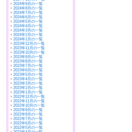
2024年9月の一覧
2024年8月の一覧
2024年7月の一覧
2024年6月の一覧
2024年5月の一覧
2024年4月の一覧
2024年3月の一覧
2024年2月の一覧
2024年1月の一覧
2023年12月の一覧
2023年11月の一覧
2023年10月の一覧
2023年9月の一覧
2023年8月の一覧
2023年7月の一覧
2023年6月の一覧
2023年5月の一覧
2023年4月の一覧
2023年3月の一覧
2023年2月の一覧
2023年1月の一覧
2022年12月の一覧
2022年11月の一覧
2022年10月の一覧
2022年9月の一覧
2022年8月の一覧
2022年7月の一覧
2022年6月の一覧
2022年5月の一覧
2022年4月の一覧