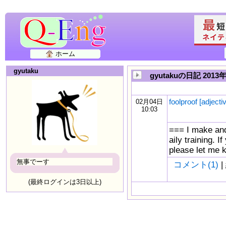
ホーム
gyutaku
gyutakuの日記 2013
foolproof [adjecti
02月04日
10:03
=== I make and
aily training. I
please let
無事でーす
コメント(1)
|
(最終ログインは3日以上)