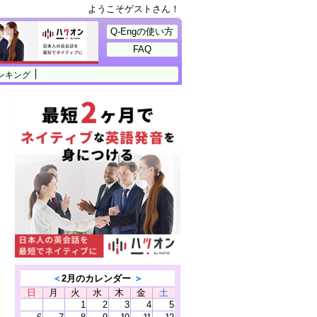
ようこそゲストさん！
Q-Engの使い方
FAQ
ンキング
＜
2月のカレンダー
＞
日
月
火
水
木
金
土
1
2
3
4
5