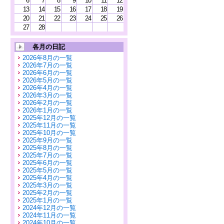
6
7
8
9
10
11
12
13
14
15
16
17
18
19
20
21
22
23
24
25
26
27
28
各月の日記
2026年8月の一覧
2026年7月の一覧
2026年6月の一覧
2026年5月の一覧
2026年4月の一覧
2026年3月の一覧
2026年2月の一覧
2026年1月の一覧
2025年12月の一覧
2025年11月の一覧
2025年10月の一覧
2025年9月の一覧
2025年8月の一覧
2025年7月の一覧
2025年6月の一覧
2025年5月の一覧
2025年4月の一覧
2025年3月の一覧
2025年2月の一覧
2025年1月の一覧
2024年12月の一覧
2024年11月の一覧
2024年10月の一覧