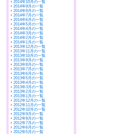
2014年10月の一覧
2014年9月の一覧
2014年8月の一覧
2014年7月の一覧
2014年6月の一覧
2014年5月の一覧
2014年4月の一覧
2014年3月の一覧
2014年2月の一覧
2014年1月の一覧
2013年12月の一覧
2013年11月の一覧
2013年10月の一覧
2013年9月の一覧
2013年8月の一覧
2013年7月の一覧
2013年6月の一覧
2013年5月の一覧
2013年4月の一覧
2013年3月の一覧
2013年2月の一覧
2013年1月の一覧
2012年12月の一覧
2012年11月の一覧
2012年10月の一覧
2012年9月の一覧
2012年8月の一覧
2012年7月の一覧
2012年6月の一覧
2012年5月の一覧