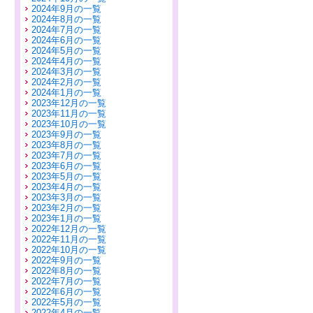
2024年9月の一覧
2024年8月の一覧
2024年7月の一覧
2024年6月の一覧
2024年5月の一覧
2024年4月の一覧
2024年3月の一覧
2024年2月の一覧
2024年1月の一覧
2023年12月の一覧
2023年11月の一覧
2023年10月の一覧
2023年9月の一覧
2023年8月の一覧
2023年7月の一覧
2023年6月の一覧
2023年5月の一覧
2023年4月の一覧
2023年3月の一覧
2023年2月の一覧
2023年1月の一覧
2022年12月の一覧
2022年11月の一覧
2022年10月の一覧
2022年9月の一覧
2022年8月の一覧
2022年7月の一覧
2022年6月の一覧
2022年5月の一覧
2022年4月の一覧