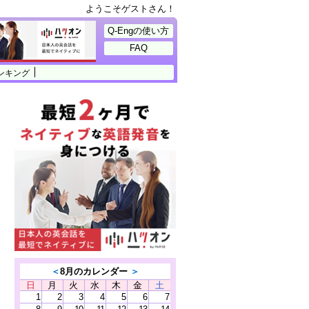
ようこそゲストさん！
Q-Engの使い方
FAQ
ンキング
＜
8月のカレンダー
＞
日
月
火
水
木
金
土
1
2
3
4
5
6
7