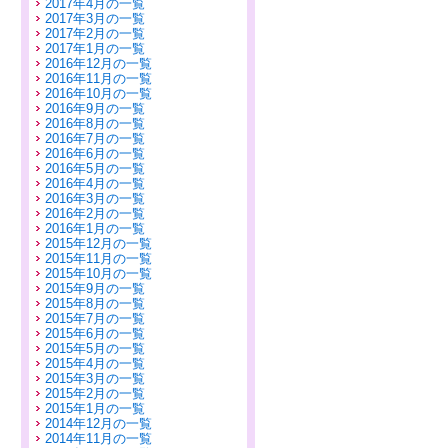
2017年4月の一覧
2017年3月の一覧
2017年2月の一覧
2017年1月の一覧
2016年12月の一覧
2016年11月の一覧
2016年10月の一覧
2016年9月の一覧
2016年8月の一覧
2016年7月の一覧
2016年6月の一覧
2016年5月の一覧
2016年4月の一覧
2016年3月の一覧
2016年2月の一覧
2016年1月の一覧
2015年12月の一覧
2015年11月の一覧
2015年10月の一覧
2015年9月の一覧
2015年8月の一覧
2015年7月の一覧
2015年6月の一覧
2015年5月の一覧
2015年4月の一覧
2015年3月の一覧
2015年2月の一覧
2015年1月の一覧
2014年12月の一覧
2014年11月の一覧