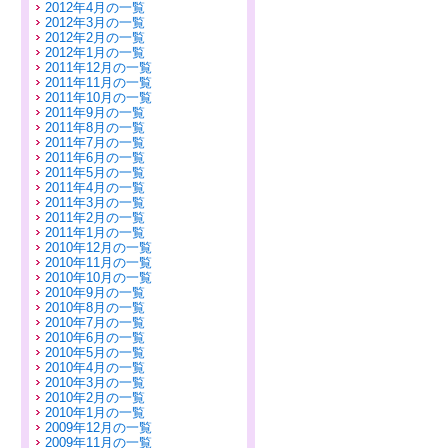
2012年4月の一覧
2012年3月の一覧
2012年2月の一覧
2012年1月の一覧
2011年12月の一覧
2011年11月の一覧
2011年10月の一覧
2011年9月の一覧
2011年8月の一覧
2011年7月の一覧
2011年6月の一覧
2011年5月の一覧
2011年4月の一覧
2011年3月の一覧
2011年2月の一覧
2011年1月の一覧
2010年12月の一覧
2010年11月の一覧
2010年10月の一覧
2010年9月の一覧
2010年8月の一覧
2010年7月の一覧
2010年6月の一覧
2010年5月の一覧
2010年4月の一覧
2010年3月の一覧
2010年2月の一覧
2010年1月の一覧
2009年12月の一覧
2009年11月の一覧