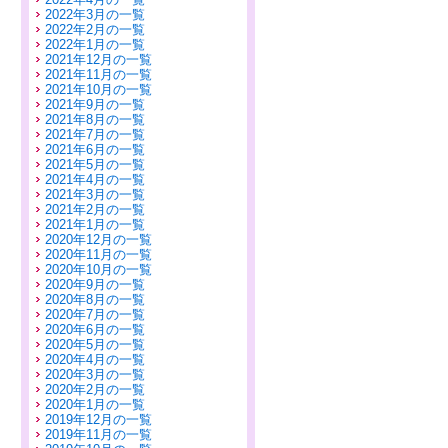
2022年3月の一覧
2022年2月の一覧
2022年1月の一覧
2021年12月の一覧
2021年11月の一覧
2021年10月の一覧
2021年9月の一覧
2021年8月の一覧
2021年7月の一覧
2021年6月の一覧
2021年5月の一覧
2021年4月の一覧
2021年3月の一覧
2021年2月の一覧
2021年1月の一覧
2020年12月の一覧
2020年11月の一覧
2020年10月の一覧
2020年9月の一覧
2020年8月の一覧
2020年7月の一覧
2020年6月の一覧
2020年5月の一覧
2020年4月の一覧
2020年3月の一覧
2020年2月の一覧
2020年1月の一覧
2019年12月の一覧
2019年11月の一覧