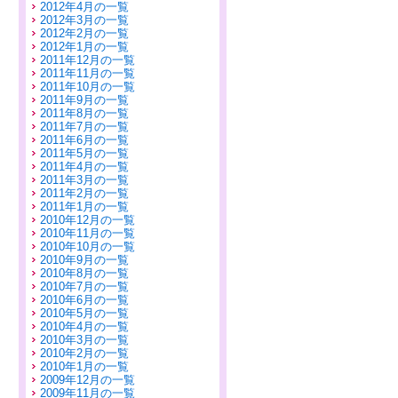
2012年4月の一覧
2012年3月の一覧
2012年2月の一覧
2012年1月の一覧
2011年12月の一覧
2011年11月の一覧
2011年10月の一覧
2011年9月の一覧
2011年8月の一覧
2011年7月の一覧
2011年6月の一覧
2011年5月の一覧
2011年4月の一覧
2011年3月の一覧
2011年2月の一覧
2011年1月の一覧
2010年12月の一覧
2010年11月の一覧
2010年10月の一覧
2010年9月の一覧
2010年8月の一覧
2010年7月の一覧
2010年6月の一覧
2010年5月の一覧
2010年4月の一覧
2010年3月の一覧
2010年2月の一覧
2010年1月の一覧
2009年12月の一覧
2009年11月の一覧