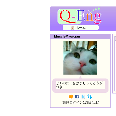
ホーム
MuscleMagician
ぼくのにっきはまじっくどうが
つき！
(最終ログインは3日以上)