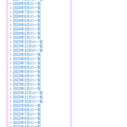
2024年9月の一覧
2024年8月の一覧
2024年7月の一覧
2024年6月の一覧
2024年5月の一覧
2024年4月の一覧
2024年3月の一覧
2024年2月の一覧
2024年1月の一覧
2023年12月の一覧
2023年11月の一覧
2023年10月の一覧
2023年9月の一覧
2023年8月の一覧
2023年7月の一覧
2023年6月の一覧
2023年5月の一覧
2023年4月の一覧
2023年3月の一覧
2023年2月の一覧
2023年1月の一覧
2022年12月の一覧
2022年11月の一覧
2022年10月の一覧
2022年9月の一覧
2022年8月の一覧
2022年7月の一覧
2022年6月の一覧
2022年5月の一覧
2022年4月の一覧