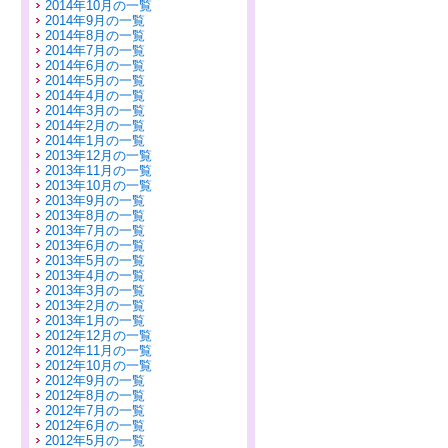
2014年10月の一覧
2014年9月の一覧
2014年8月の一覧
2014年7月の一覧
2014年6月の一覧
2014年5月の一覧
2014年4月の一覧
2014年3月の一覧
2014年2月の一覧
2014年1月の一覧
2013年12月の一覧
2013年11月の一覧
2013年10月の一覧
2013年9月の一覧
2013年8月の一覧
2013年7月の一覧
2013年6月の一覧
2013年5月の一覧
2013年4月の一覧
2013年3月の一覧
2013年2月の一覧
2013年1月の一覧
2012年12月の一覧
2012年11月の一覧
2012年10月の一覧
2012年9月の一覧
2012年8月の一覧
2012年7月の一覧
2012年6月の一覧
2012年5月の一覧