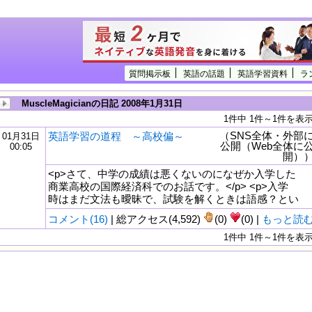
質問掲示板
英語の話題
英語学習資料
ラ
MuscleMagicianの日記 2008年1月31日
1件中 1件～1件を表
（SNS全体・外部
英語学習の道程 ～高校偏～
01月31日
公開（Web全体に
00:05
開）
<p>さて、中学の成績は悪くないのになぜか入学した
商業高校の国際経済科でのお話です。</p> <p>入学
時はまだ文法も曖昧で、試験を解くときは語感？とい
コメント(16)
| 総アクセス(4,592)
(0)
(0) |
もっと読
1件中 1件～1件を表