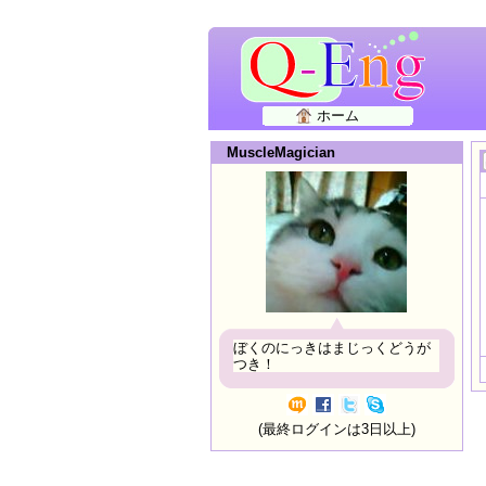
ホーム
MuscleMagician
ぼくのにっきはまじっくどうが
つき！
(最終ログインは3日以上)