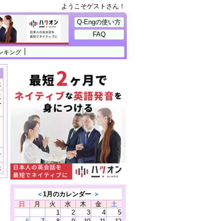
ようこそゲストさん！
Q-Engの使い方
FAQ
ンキング
示
に
公
）
む
示
＜
1月のカレンダー
＞
日
月
火
水
木
金
土
1
2
3
4
5