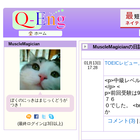
ホーム
MuscleMagician
MuscleMagicianの日
TOEICレビュー
01月13日
17:28
<p>中級レベ
</p> <
p>前回受験は9/
７６
ぼくのにっきはまじっくどうが
０でした。 <
つき！
か
コメント(3)
|
(最終ログインは3日以上)