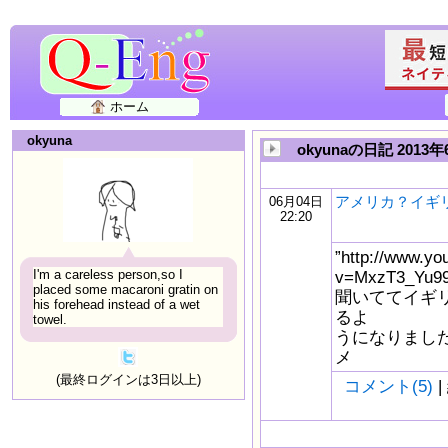
ホーム
okyuna
okyunaの日記 2013年
アメリカ？イギ
06月04日
22:20
”http://www.yo
I'm a careless person,so I
v=MxzT3_Yu99
placed some macaroni gratin on
聞いててイギ
his forehead instead of a wet
るよ
towel.
うになりまし
メ
(最終ログインは3日以上)
コメント(5)
|