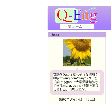
ホーム
hada
英語学習に役立ちそうな情報？
http://q-eng.com/diary/6891 に
「誰でも無料で大学受験勉強が
できるmanavee」の情報を追加
しました。 2013/11/23
(最終ログインは3日以上)