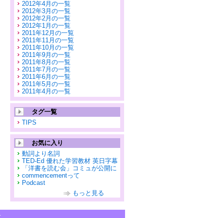
2012年4月の一覧
2012年3月の一覧
2012年2月の一覧
2012年1月の一覧
2011年12月の一覧
2011年11月の一覧
2011年10月の一覧
2011年9月の一覧
2011年8月の一覧
2011年7月の一覧
2011年6月の一覧
2011年5月の一覧
2011年4月の一覧
タグ一覧
TIPS
お気に入り
動詞より名詞
TED-Ed 優れた学習教材 英日字幕
「洋書を読む会」コミュが公開に
commencementって
Podcast
もっと見る
せ