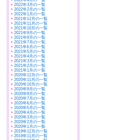
2022年3月の一覧
2022年2月の一覧
2022年1月の一覧
2021年12月の一覧
2021年11月の一覧
2021年10月の一覧
2021年9月の一覧
2021年8月の一覧
2021年7月の一覧
2021年6月の一覧
2021年5月の一覧
2021年4月の一覧
2021年3月の一覧
2021年2月の一覧
2021年1月の一覧
2020年12月の一覧
2020年11月の一覧
2020年10月の一覧
2020年9月の一覧
2020年8月の一覧
2020年7月の一覧
2020年6月の一覧
2020年5月の一覧
2020年4月の一覧
2020年3月の一覧
2020年2月の一覧
2020年1月の一覧
2019年12月の一覧
2019年11月の一覧