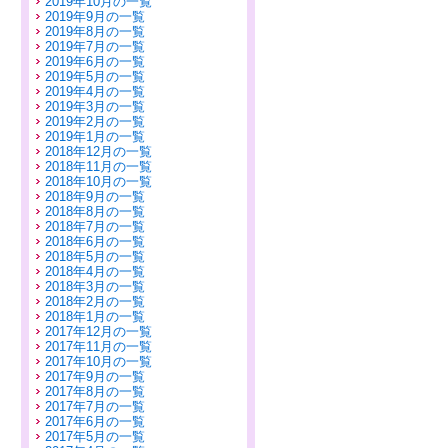
2019年10月の一覧
2019年9月の一覧
2019年8月の一覧
2019年7月の一覧
2019年6月の一覧
2019年5月の一覧
2019年4月の一覧
2019年3月の一覧
2019年2月の一覧
2019年1月の一覧
2018年12月の一覧
2018年11月の一覧
2018年10月の一覧
2018年9月の一覧
2018年8月の一覧
2018年7月の一覧
2018年6月の一覧
2018年5月の一覧
2018年4月の一覧
2018年3月の一覧
2018年2月の一覧
2018年1月の一覧
2017年12月の一覧
2017年11月の一覧
2017年10月の一覧
2017年9月の一覧
2017年8月の一覧
2017年7月の一覧
2017年6月の一覧
2017年5月の一覧