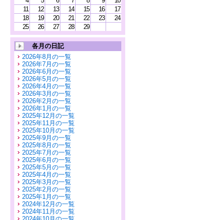
4
5
6
7
8
9
10
11
12
13
14
15
16
17
18
19
20
21
22
23
24
25
26
27
28
29
各月の日記
2026年8月の一覧
2026年7月の一覧
2026年6月の一覧
2026年5月の一覧
2026年4月の一覧
2026年3月の一覧
2026年2月の一覧
2026年1月の一覧
2025年12月の一覧
2025年11月の一覧
2025年10月の一覧
2025年9月の一覧
2025年8月の一覧
2025年7月の一覧
2025年6月の一覧
2025年5月の一覧
2025年4月の一覧
2025年3月の一覧
2025年2月の一覧
2025年1月の一覧
2024年12月の一覧
2024年11月の一覧
2024年10月の一覧