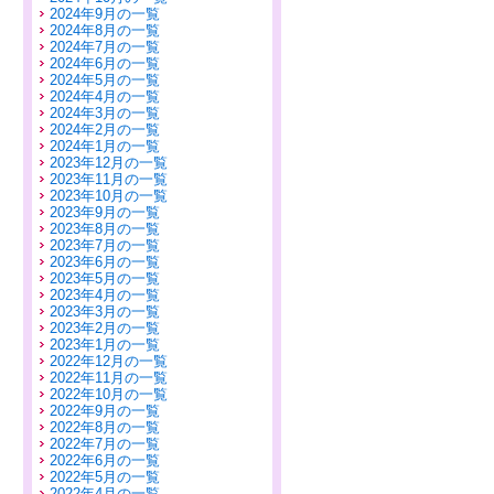
2024年9月の一覧
2024年8月の一覧
2024年7月の一覧
2024年6月の一覧
2024年5月の一覧
2024年4月の一覧
2024年3月の一覧
2024年2月の一覧
2024年1月の一覧
2023年12月の一覧
2023年11月の一覧
2023年10月の一覧
2023年9月の一覧
2023年8月の一覧
2023年7月の一覧
2023年6月の一覧
2023年5月の一覧
2023年4月の一覧
2023年3月の一覧
2023年2月の一覧
2023年1月の一覧
2022年12月の一覧
2022年11月の一覧
2022年10月の一覧
2022年9月の一覧
2022年8月の一覧
2022年7月の一覧
2022年6月の一覧
2022年5月の一覧
2022年4月の一覧