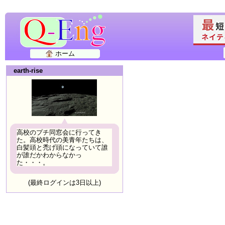
ホーム
earth-rise
高校のプチ同窓会に行ってき
た。高校時代の美青年たちは、
白髪頭と禿げ頭になっていて誰
が誰だかわからなかっ
た・・・。
(最終ログインは3日以上)