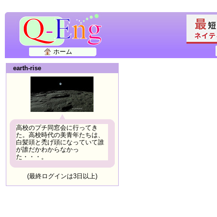
ホーム
earth-rise
高校のプチ同窓会に行ってき
た。高校時代の美青年たちは、
白髪頭と禿げ頭になっていて誰
が誰だかわからなかっ
た・・・。
(最終ログインは3日以上)