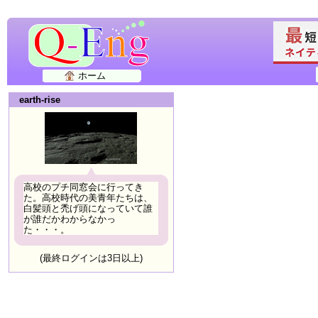
ホーム
earth-rise
高校のプチ同窓会に行ってき
た。高校時代の美青年たちは、
白髪頭と禿げ頭になっていて誰
が誰だかわからなかっ
た・・・。
(最終ログインは3日以上)