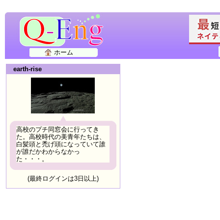
ホーム
earth-rise
高校のプチ同窓会に行ってき
た。高校時代の美青年たちは、
白髪頭と禿げ頭になっていて誰
が誰だかわからなかっ
た・・・。
(最終ログインは3日以上)