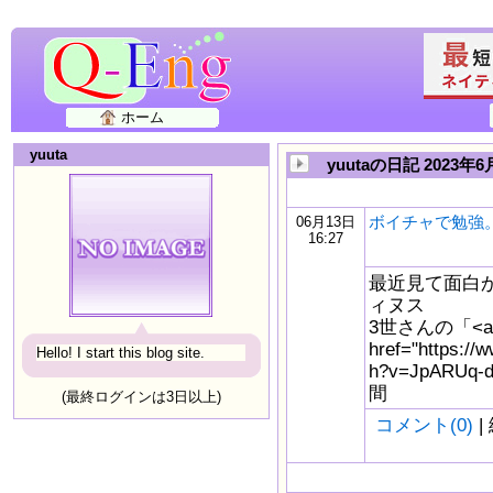
ホーム
yuuta
yuutaの日記 2023年6
ボイチャで勉強
06月13日
16:27
最近見て面白か
ィヌス
3世さんの「<a
href="https://
Hello! I start this blog site.
h?v=JpARUq-
間
(最終ログインは3日以上)
コメント(0)
|