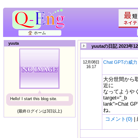
ホーム
yuuta
yuutaの日記 2023年1
Chat GPTの威力
12月08日
16:17
大分世間から
近に
なってようやく<a
target="_b
Hello! I start this blog site.
lank">Cha
ね。
(最終ログインは3日以上)
コメント(0)
|