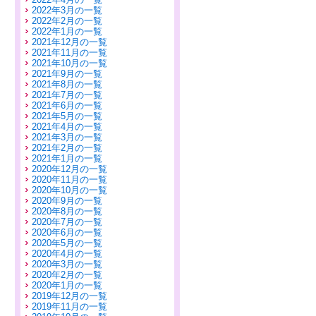
2022年3月の一覧
2022年2月の一覧
2022年1月の一覧
2021年12月の一覧
2021年11月の一覧
2021年10月の一覧
2021年9月の一覧
2021年8月の一覧
2021年7月の一覧
2021年6月の一覧
2021年5月の一覧
2021年4月の一覧
2021年3月の一覧
2021年2月の一覧
2021年1月の一覧
2020年12月の一覧
2020年11月の一覧
2020年10月の一覧
2020年9月の一覧
2020年8月の一覧
2020年7月の一覧
2020年6月の一覧
2020年5月の一覧
2020年4月の一覧
2020年3月の一覧
2020年2月の一覧
2020年1月の一覧
2019年12月の一覧
2019年11月の一覧