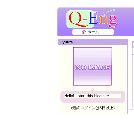
ホーム
yuuta
Hello! I start this blog site.
(最終ログインは3日以上)